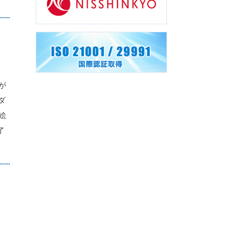
が
ダ
絵
了