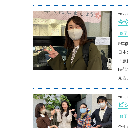
2023.
今
修了
9年
日本
「旅
時代
見る
2023.
ビ
修了
今年