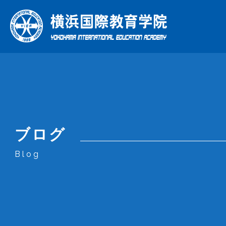
総合日
理
年
ブログ
当学院の特色
学院について
コース
Blog
What Makes Us Special
About Us
Courses
当学院の特色
学院について
コース
企