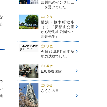
奈川県のインタビュ
ーを受けました
な
横浜・桜木町散歩
歩
（1）「掃部山公園
から野毛山公園へ・
川井先生」
今日はJLPT日本語
能力試験でした。
EJU模擬試験
で
ン
さくらの日
軽