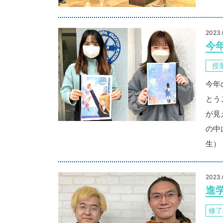
2023.
今
授
今年
とう
が見
の中
生）
2023.
進
修了