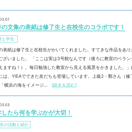
03.07
年の文集の表紙は修了生と在校生のコラボです！
業と学生
の表紙は修了生と在校生がかいてくれました。すてきな作品をあり
ございました。 「ここは実は3号館なんです（後ろに教室のベラン
えますね！）。毎日勉強した教室から見える風景をかきました。」
には、YIEAでできた友だちも登場しています。上級2・鄭さん（修
 「横浜の海をイメージ…
[続きを読む]
03.03
学したら何を学ぶかが大切！
生の活動と紹介