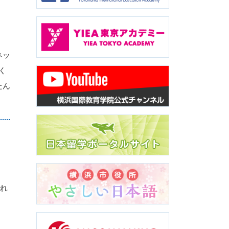
ネッ
く
たん
これ
】