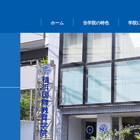
ホーム
当学院の特色
学院
本語 ＜留学ビ
事長挨拶
間行事
大学院進学クラス
当学院の学び
カレンダー
総
ザ＞
業研修
その他の選択