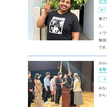
が
修了
修了
た。
トワ
勉強
です
2023.
4
年
みな
から