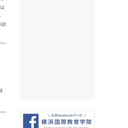
りは
し
本語
ま