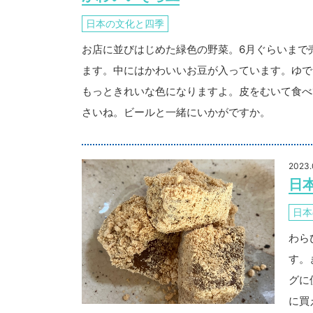
日本の文化と四季
お店に並びはじめた緑色の野菜。6月ぐらいまで
ます。中にはかわいいお豆が入っています。ゆで
もっときれいな色になりますよ。皮をむいて食べ
さいね。ビールと一緒にいかがですか。
2023.
日
日本
わら
す。
グに
に買