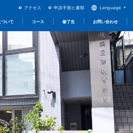
アクセス
申請手順と書類
Language
日本語
について
コース
修了生
お問い合わせ
English
繁體中文
简体中文
合日本語＜留学以
進路サポート
留学生活
宿泊について
就職サポート
質保証とISO
外＞