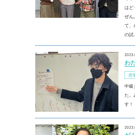
はど
ぜん
て、
の試
2023.
わ
授
中級
た。
す！
2023.