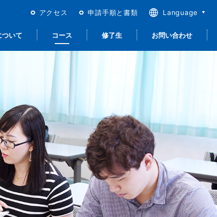
アクセス
申請手順と書類
Language
日本語
について
コース
修了生
お問い合わせ
English
繁體中文
简体中文
合日本語＜留学以
進路サポート
留学生活
宿泊について
就職サポート
質保証とISO
外＞