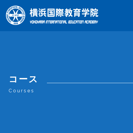
総合日
理
年
コース
当学院の特色
学院について
コース
Courses
What Makes Us Special
About Us
Courses
当学院の特色
学院について
コース
企