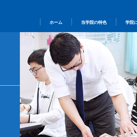
ホーム
当学院の特色
学院
本語 ＜留学ビ
事長挨拶
間行事
大学院進学クラス
当学院の学び
カレンダー
総
ザ＞
業研修
その他の選択