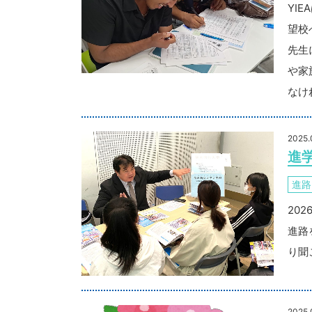
YI
望校
先生
や家
なけ
2025.
進
進路
20
進路
り聞
2025.