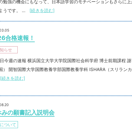
の勉強の機会にもなって、日本語学習のモチベーションもさらに上
ようです。 …
[続きを読む]
03.05
26合格速報！
知らせ
5日今週の速報 横浜国立大学大学院国際社会科学府 博士前期課程 謝
国） 開智国際大学国際教養学部国際教養学科 ISHARA（スリラン
[続きを読む]
08.20
休みの願書記入説明会
について