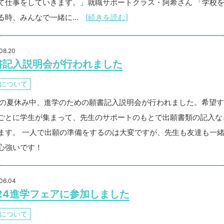
て仕事をしていきます。」就職サポートクラス・阿希さん 「学校
る時、みんなで一緒に…
[続きを読む]
08.20
書記入説明会が行われました
について
EAの夏休み中、進学のための願書記入説明会が行われました。希望
ごとに学生が集まって、先生のサポートのもとで出願書類の記入な
ます。 一人で出願の準備をするのは大変ですが、先生も友達も一
心強いです！
06.04
024進学フェアに参加しました
について