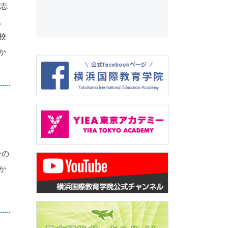
が志
。
校
か
分の
か