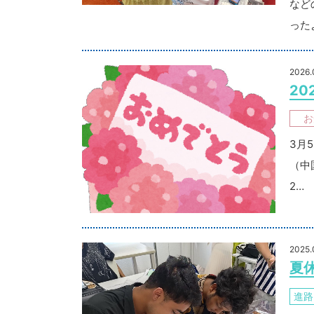
など
った
2026.
20
お
3月
（中
2…
2025.
夏
進路