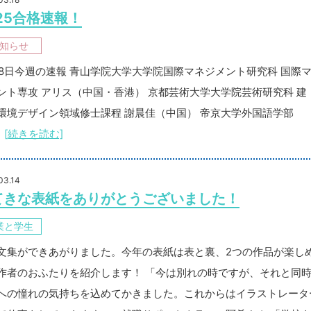
25合格速報！
知らせ
18日今週の速報 青山学院大学大学院国際マネジメント研究科 国際
ント専攻 アリス（中国・香港） 京都芸術大学大学院芸術研究科 建
環境デザイン領域修士課程 謝晨佳（中国） 帝京大学外国語学部
[続きを読む]
03.14
てきな表紙をありがとうございました！
業と学生
文集ができあがりました。今年の表紙は表と裏、2つの作品が楽し
作者のおふたりを紹介します！ 「今は別れの時ですが、それと同
への憧れの気持ちを込めてかきました。これからはイラストレータ