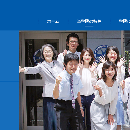
ホーム
当学院の特色
学院
本語 ＜留学ビ
事長挨拶
間行事
大学院進学クラス
当学院の学び
カレンダー
総
ザ＞
業研修
その他の選択