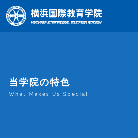
総合日
理
年
当学院の特色
当学院の特色
学院について
コース
What Makes Us Special
What Makes Us Special
About Us
Courses
当学院の特色
学院について
コース
企