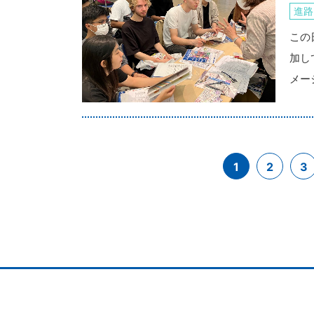
進路
この
加し
メー
1
2
3