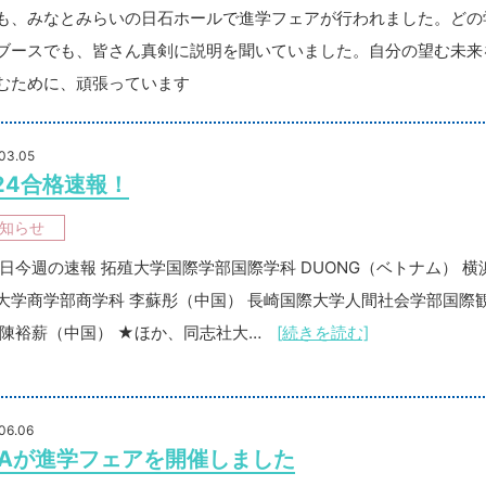
も、みなとみらいの日石ホールで進学フェアが行われました。どの
ブースでも、皆さん真剣に説明を聞いていました。自分の望む未来
むために、頑張っています
03.05
24合格速報！
知らせ
5日今週の速報 拓殖大学国際学部国際学科 DUONG（ベトナム） 横
大学商学部商学科 李蘇彤（中国） 長崎国際大学人間社会学部国際
 陳裕薪（中国） ★ほか、同志社大…
[続きを読む]
06.06
IEAが進学フェアを開催しました