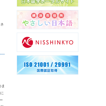
マネ
めま
時に
ー