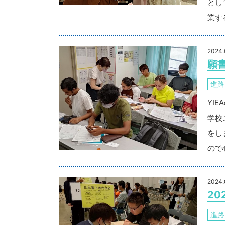
とし
業す
2024.
願
進路
YI
学校
をし
ので
2024.
2
進路