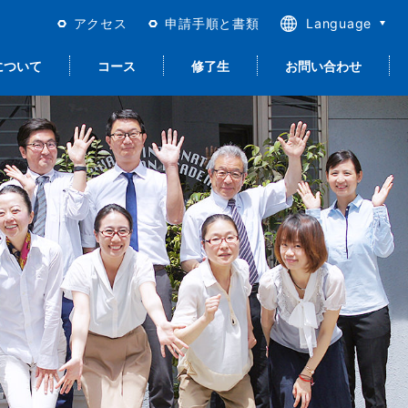
アクセス
申請手順と書類
Language
日本語
について
コース
修了生
お問い合わせ
English
繁體中文
简体中文
合日本語＜留学以
進路サポート
留学生活
宿泊について
就職サポート
質保証とISO
外＞