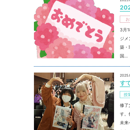
20
お
3月
ジメ
築・
国…
2025.
す
授
修了
す。
未来