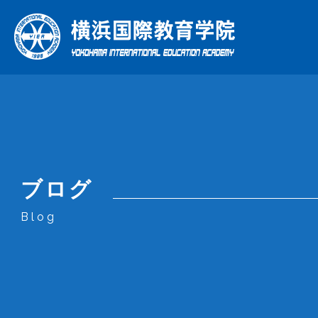
総合日
理
年
ブログ
当学院の特色
学院について
コース
Blog
What Makes Us Special
About Us
Courses
当学院の特色
学院について
コース
企