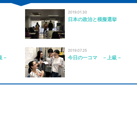
2019.01.30
日本の政治と模擬選挙
2019.07.25
級－
今日の一コマ －上級－