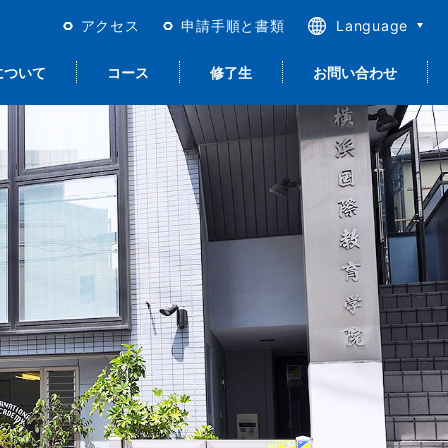
アクセス
申請手順と書類
Language
日本語
について
コース
修了生
お問い合わせ
English
繁體中文
简体中文
合日本語＜留学以
進路サポート
留学生活
宿泊について
就職サポート
質保証とISO
外＞