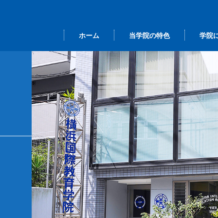
ホーム
当学院の特色
学院
本語 ＜留学ビ
事長挨拶
間行事
大学院進学クラス
当学院の学び
カレンダー
総
ザ＞
業研修
その他の選択