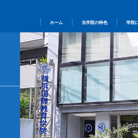
ホーム
当学院の特色
学院
本語 ＜留学ビ
事長挨拶
間行事
大学院進学クラス
当学院の学び
カレンダー
総
ザ＞
業研修
その他の選択