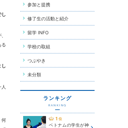
参加と提携
でし
修了生の活動と紹介
留学 INFO
が、
ある
学校の取組
つぶやき
まし
未分類
一人
ランキング
RANKING
、何
ベトナムの学生が神