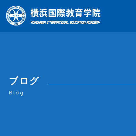
総合日
理
年
ブログ
当学院の特色
学院について
コース
Blog
What Makes Us Special
About Us
Courses
当学院の特色
学院について
コース
企