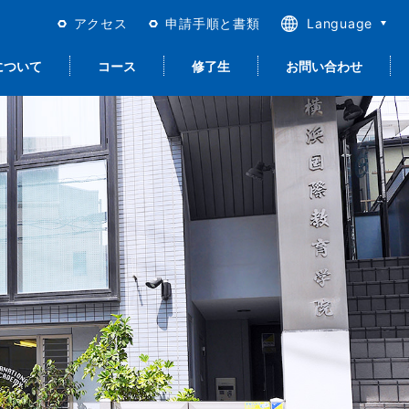
アクセス
申請手順と書類
Language
日本語
について
コース
修了生
お問い合わせ
English
繁體中文
简体中文
合日本語＜留学以
進路サポート
留学生活
宿泊について
就職サポート
質保証とISO
外＞