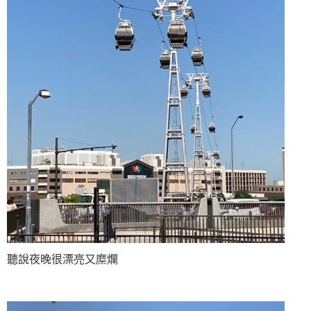
聽說夜晚很漂亮又糜爛