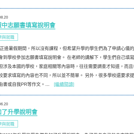
08.20
假中志願書填寫說明會
學與就職
EA正逄暑假期間，所以沒有課程，但希望升學的學生們為了申請心儀
會到學校參加志願書填寫說明會。 在老師的講解下，學生們自己填
但涉及本國的學校，家庭相關等內容時，往往需要調查才知道，而且
校要求填寫的內容也不同，所以並不簡單。 另外，很多學校還要求
由書或自我PR等作文。…
[繼續閱讀]
06.20
加了升學說明會
學與就職