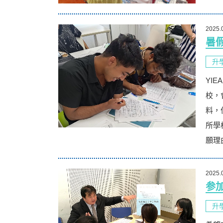
2025.
暑
升
YI
校，
料，
所學
願理
2025.
参
升