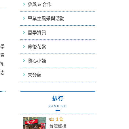
參與 & 合作
畢業生風采與活動
留學資訊
的學
幕後花絮
寫資
隨心小語
每
提志
未分類
排行
RANKING
台灣雞排