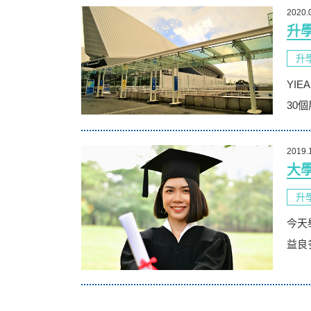
2020.
升
升
YI
30
2019.
大
升
今天
益良