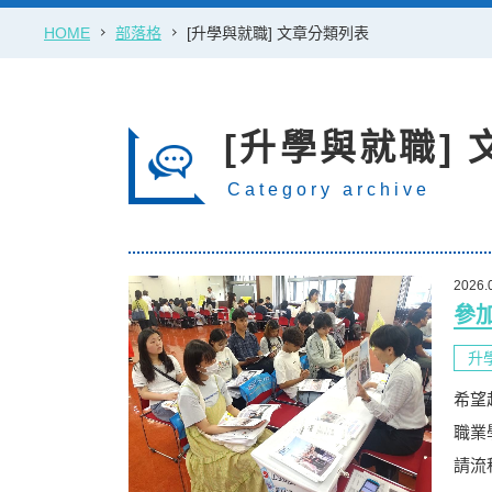
HOME
部落格
[升學與就職] 文章分類列表
[升學與就職]
Category archive
2026.
參
升
希望
職業
請流