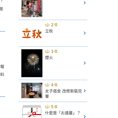
，
是
立秋
煙火
要報
資料
女子宿舍 改修新裝完
畢
什麼是「お歳暮」？