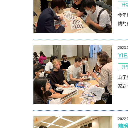
升
今年
講的
2023.
YI
升
為了
家對
2022.
讓