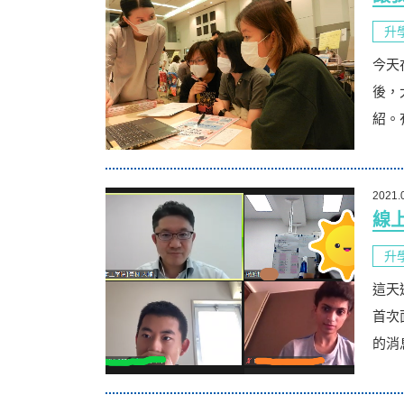
升
今天
後，
紹。
2021.
線
升
這天
首次
的消