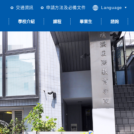
交通資訊
申請方法及必備文件
Language
繁體中文
學校介紹
課程
畢業生
諮詢
日本語
English
简体中文
合日本語＜留學以
升學與就職
留學生活
品質管理 & ISO
關於住宿
就職輔導
外＞