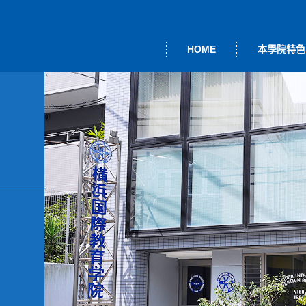
HOME
本學院特色
本語＜留學簽
事長致詞
度活動
本學院的教學
大學院進修班
行事曆
綜
證＞
業研修
其他課程