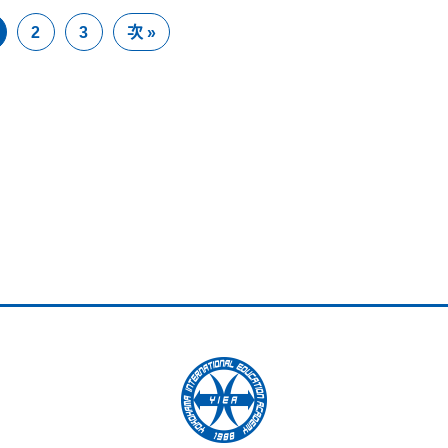
2
3
次 »