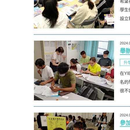
希望
學生
設立
2024.
舉
升
在Y
名的
很不
2024.
參加