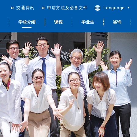
交通资讯
申请方法及必备文件
Language
日本語
学校介绍
课程
毕业生
咨询
English
繁體中文
简体中文
合日本语＜留学以
升学与就职
留学生活
品质管理 & ISO
关于住宿
就职辅导
外＞