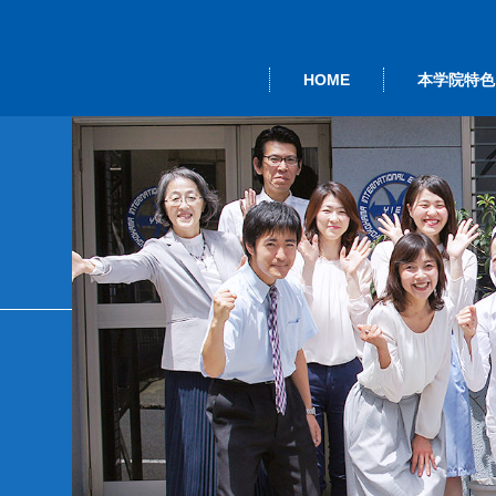
HOME
本学院特色
本语 ＜留学签
事长致词
度活动
本学院的教学
大学院进修班
行事历
综
证＞
业研修
其他课程