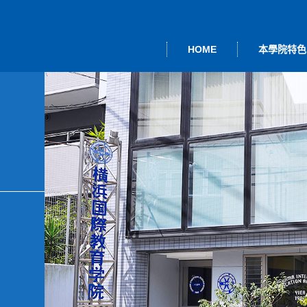
HOME
本學院特色
本語＜留學簽
事長致詞
度活動
本學院的教學
大學院進修班
行事曆
綜
證＞
業研修
其他課程