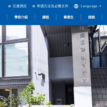
交通資訊
申請方法及必備文件
Language
繁體中文
學校介紹
課程
畢業生
諮詢
日本語
English
简体中文
合日本語＜留學以
升學與就職
留學生活
品質管理 & ISO
關於住宿
就職輔導
外＞