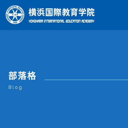
綜合日
理
年
部落格
本學院特色
學校介紹
課程
Blog
What Makes Us Special
About Us
Courses
本學院特色
學校介紹
課程
企