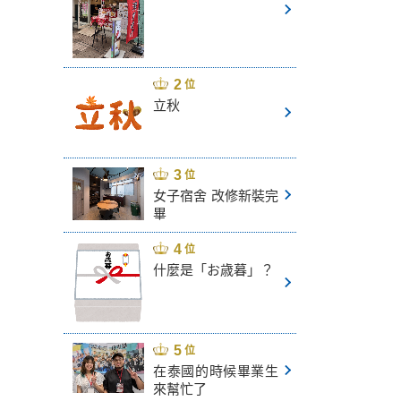
立秋
女子宿舍 改修新裝完
畢
什麼是「お歳暮」？
在泰國的時候畢業生
來幫忙了