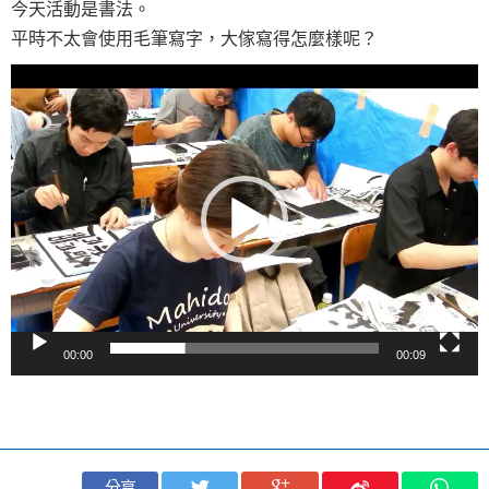
今天活動是書法。
平時不太會使用毛筆寫字，大傢寫得怎麼樣呢？
視
訊
播
放
器
00:00
00:09
分享